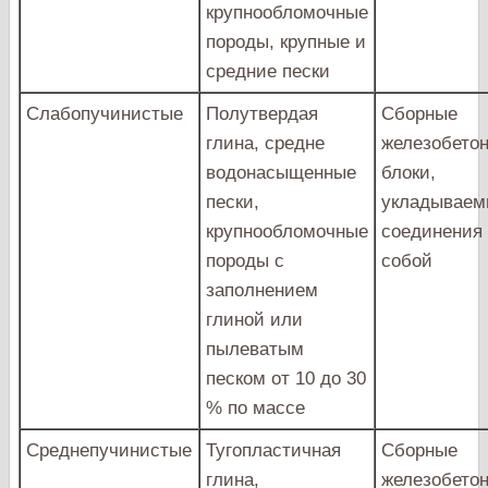
крупнообломочные
породы, крупные и
средние пески
Слабопучинистые
Полутвердая
Сборные
глина, средне
железобето
водонасыщенные
блоки,
пески,
укладываем
крупнообломочные
соединения
породы с
собой
заполнением
глиной или
пылеватым
песком от 10 до 30
% по массе
Среднепучинистые
Тугопластичная
Сборные
глина,
железобето