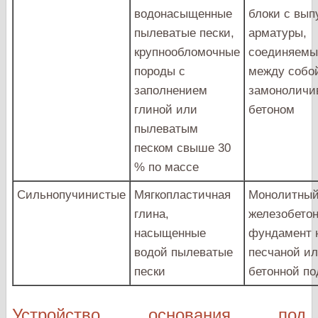
водонасыщенные
блоки с вып
пылеватые пески,
арматуры,
крупнообломочные
соединяем
породы с
между собо
заполнением
замоноличи
глиной или
бетоном
пылеватым
песком свыше 30
% по массе
Сильнопучинистые
Мягкопластичная
Монолитны
глина,
железобето
насыщенные
фундамент 
водой пылеватые
песчаной и
пески
бетонной по
Устройство основания под