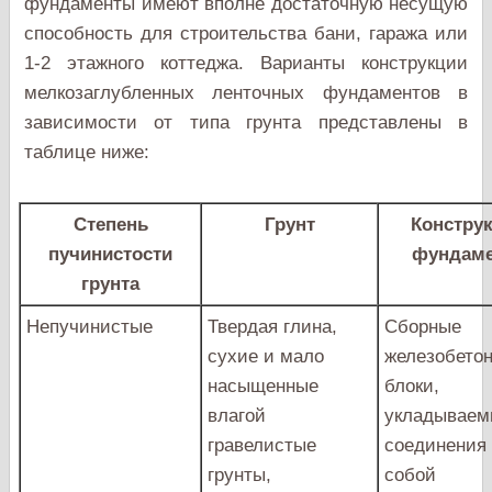
фундаменты имеют вполне достаточную несущую
способность для строительства бани, гаража или
1-2 этажного коттеджа. Варианты конструкции
мелкозаглубленных ленточных фундаментов в
зависимости от типа грунта представлены в
таблице ниже:
Степень
Грунт
Констру
пучинистости
фундаме
грунта
Непучинистые
Твердая глина,
Сборные
сухие и мало
железобето
насыщенные
блоки,
влагой
укладываем
гравелистые
соединения
грунты,
собой