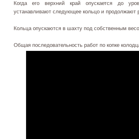
Когда его верхний край опускается до уро
устанавливают следующее кольцо и продолжают р
Кольца опускаются в шахту под собственным весо
Общая последовательность работ по копке колодца